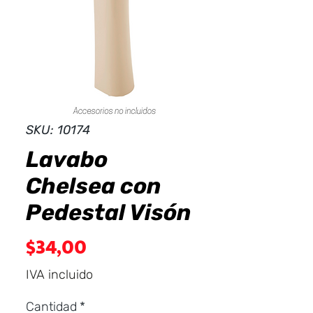
Dist
r
ibuid
SKU: 10174
Lavabo
Chelsea con
Pedestal Visón
Precio
$34,00
IVA incluido
Cantidad
*