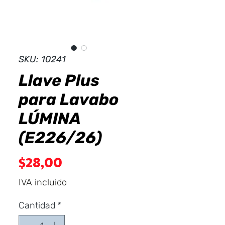
Dist
r
ibuid
SKU: 10241
Llave Plus
para Lavabo
LÚMINA
(E226/26)
Precio
$28,00
IVA incluido
Cantidad
*