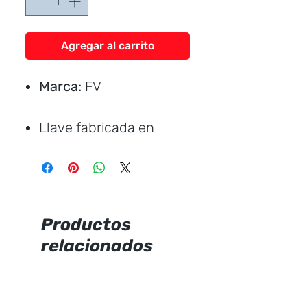
Agregar al carrito
Marca:
FV
Llave fabricada en
aleación de cobre y zinc
(latón).
Manija fabricada en ABS
cromado.
Productos
Sistema de cierre de
relacionados
cartucho cerámico.
Incluye aireador para
un chorro más