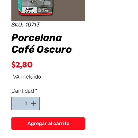
Dist
r
ibuid
SKU: 10713
Porcelana
Café Oscuro
Precio
$2,80
IVA incluido
Cantidad
*
Agregar al carrito