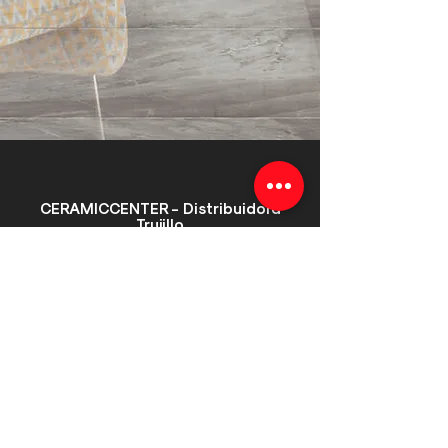
CERAMICCENTER - Distribuidora
Trujillo
Matriz Sur de Quito
Av. Mariscal Sucre S25-145 y Taisha.
(Sector Santa Rita)
Teléfono:
+593 (02) 2632 364
Valle de los Chillos
Av. Ilalo 1-79 y Geovanni Farina. (Sector San
Rafael)
Teléfono:
+593 (02) 2850 848