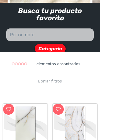
Dist
r
ibuid
Busca tu producto
favorito
Categoria
OOOOO
elementos encontrados.
Borrar filtros