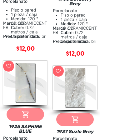
Porcelanato
Grey
Piso o pared
Porcelanato
1 pieza / caja
Piso o pared
Medida:
120 *
1 pieza / caja
Marca:
60 cm.
CERAMICCENT
Medida:
120 *
ER
Cubre:
0.72
Marca:
60 cm.
CERAMICCENT
metros / caja
ER
Cubre:
0.72
Precio por unidad
Característica:
bri
metros / caja
llante
Precio por unidad
Característica:
bri
$12,00
llante
$12,00
1925 SAPHIRE
BLUE
1937 Suzlo Grey
Porcelanato
Porcelanato