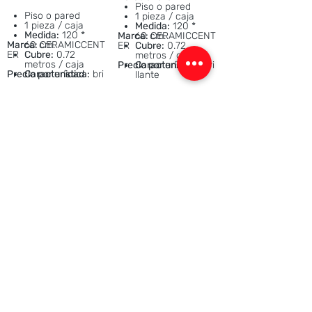
Piso o pared
Piso o pared
1 pieza / caja
1 pieza / caja
Medida:
120 *
Medida:
120 *
Marca:
60 cm.
CERAMICCENT
Marca:
60 cm.
CERAMICCENT
ER
Cubre:
0.72
ER
Cubre:
0.72
metros / caja
metros / caja
Precio por unidad
Característica:
bri
Precio por unidad
Característica:
bri
llante
llante
$12,00
$12,00
Mostrar más
SUSCRÍBETE
Se el primero en enterarte de nuestros
nuevos productos y grandes ofertas.