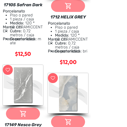
17105 Safran Dark
Porcelanato
Piso o pared
1712 HELIX GREY
1 pieza / caja
Medida:
120 *
Porcelanato
Marca:
60 cm.
CERAMICCENT
Piso o pared
ER
Cubre:
0.72
1 pieza / caja
metros / caja
Medida:
120 *
Precio por unidad
Característica:
m
Marca:
60 cm.
CERAMICCENT
ate
ER
Cubre:
0.72
metros / caja
$12,50
Precio por unidad
Característica:
bri
llante
$12,00
17149 Nesco Grey