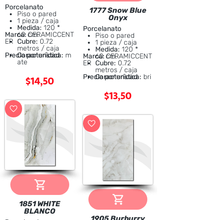
Porcelanato
1777 Snow Blue
Piso o pared
Onyx
1 pieza / caja
Medida:
120 *
Porcelanato
Marca:
60 cm.
CERAMICCENT
Piso o pared
ER
Cubre:
0.72
1 pieza / caja
metros / caja
Medida:
120 *
Precio por unidad
Característica:
m
Marca:
60 cm.
CERAMICCENT
ate
ER
Cubre:
0.72
metros / caja
$14,50
Precio por unidad
Característica:
bri
llante
$13,50
1851 WHITE
BLANCO
1905 Burburry