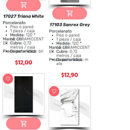
17027 Triana White
Porcelanato
17103 Sanrex Grey
Piso o pared
1 pieza / caja
Porcelanato
Medida:
120 *
Piso o pared
Marca:
60 cm.
CERAMICCENT
1 pieza / caja
ER
Cubre:
0.72
Medida:
120 *
metros / caja
Marca:
60 cm.
CERAMICCENT
Precio por unidad
Característica:
bri
ER
Cubre:
0.72
llante
metros / caja
$12,00
Precio por unidad
Característica:
m
ate
$12,90