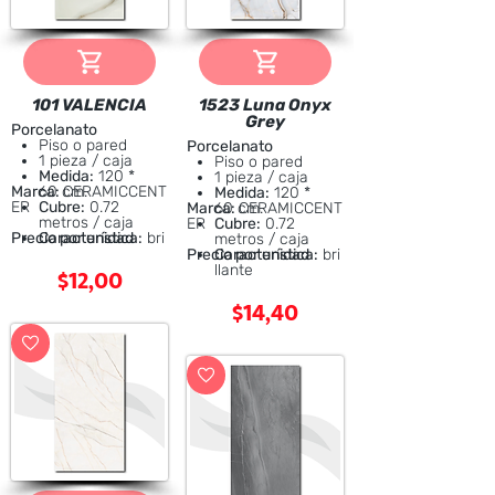
101 VALENCIA
1523 Luna Onyx
Grey
Porcelanato
Piso o pared
Porcelanato
1 pieza / caja
Piso o pared
Medida:
120 *
1 pieza / caja
Marca:
60 cm.
CERAMICCENT
Medida:
120 *
ER
Cubre:
0.72
Marca:
60 cm.
CERAMICCENT
metros / caja
ER
Cubre:
0.72
Precio por unidad
Característica:
bri
metros / caja
llante
Precio por unidad
Característica:
bri
$12,00
llante
$14,40