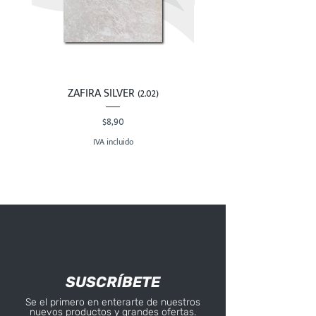
ZAFIRA SILVER (2.02)
Precio
$8,90
IVA incluido
SUSCRÍBETE
Se el primero en enterarte de nuestros
nuevos productos y grandes ofertas.