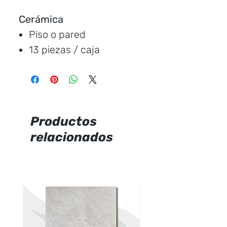
Cerámica
Piso o pared
13 piezas / caja
Medida: 20 * 60 cm.
Cubre: 1,58 metros /
caja
Característica: mate
Productos
relacionados
Marca:
Ecuacerámica