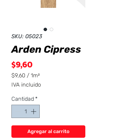
Dist
r
ibuid
SKU: 05023
Arden Cipress
Precio
$9,60
$9,60
/
1m²
$9,60
IVA incluido
por
1
Cantidad
*
Metro
cuadrado
Agregar al carrito