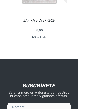
ZAFIRA SILVER (2.02)
Precio
$8,90
IVA incluido
SUSCRÍBETE
Se el primero en enterarte de nuestros
nuevos productos y grandes ofertas.