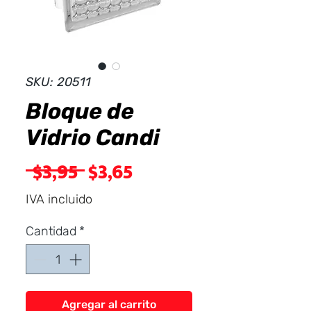
Dist
r
ibuid
SKU: 20511
Bloque de
Vidrio Candi
Precio
Precio
 $3,95 
$3,65
de
IVA incluido
oferta
Cantidad
*
Agregar al carrito