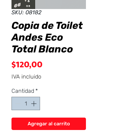
Dist
r
ibuid
SKU: 08182
Copia de Toilet
Andes Eco
Total Blanco
Precio
$120,00
IVA incluido
Cantidad
*
Agregar al carrito