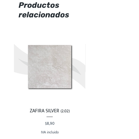
Productos
, marmoleado.
relacionados
Marca:
Italpisos
ZAFIRA SILVER (2.02)
Precio
$8,90
IVA incluido