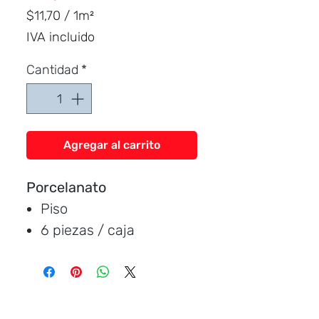
Dist
r
ibuid
$11,70
/
1m²
$11,70
IVA incluido
por
1
Cantidad
*
Metro
cuadrado
Agregar al carrito
Porcelanato
Piso
6 piezas / caja
Medida:
60*60 cm.
Cubre:
2.16 metros /
caja
Característica:
satinado