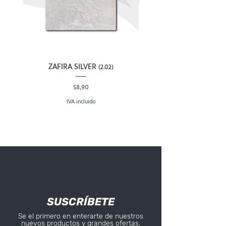
ZAFIRA SILVER (2.02)
Precio
$8,90
IVA incluido
SUSCRÍBETE
Se el primero en enterarte de nuestros
nuevos productos y grandes ofertas.