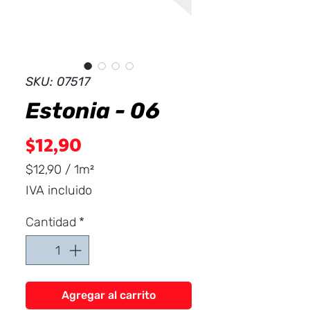
Dist
r
ibuid
SKU: 07517
Estonia - 06
Precio
$12,90
$12,90
/
1m²
$12,90
IVA incluido
por
1
Cantidad
*
Metro
cuadrado
Agregar al carrito