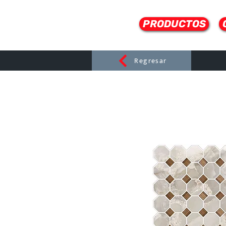
PRODUCTOS
Regresar
CERAMI
C
Dist
r
ibuido