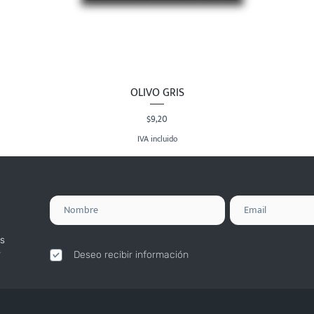
OLIVO GRIS
Vista rápida
Precio
$9,20
IVA incluido
s
.
Deseo recibir información