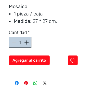
Mosaico
1 pieza / caja
Medida:
27 * 27 cm.
Precio por unidad
Cantidad
*
Marca:
Graiman
Agregar al carrito