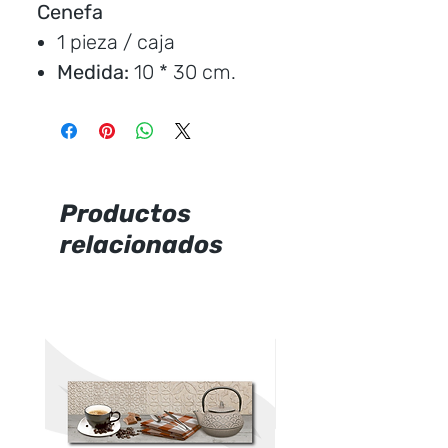
Cenefa
1 pieza / caja
Medida:
10 * 30 cm.
Instalación:
baño
Marca:
Passarella
Productos
Precio por unidad
relacionados