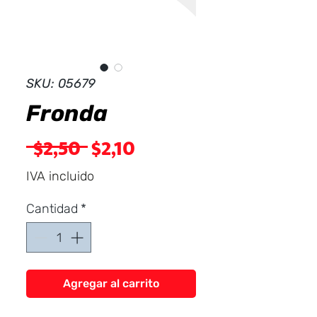
Dist
r
ibuid
SKU: 05679
Fronda
Precio
Precio
 $2,50 
$2,10
de
IVA incluido
oferta
Cantidad
*
Agregar al carrito