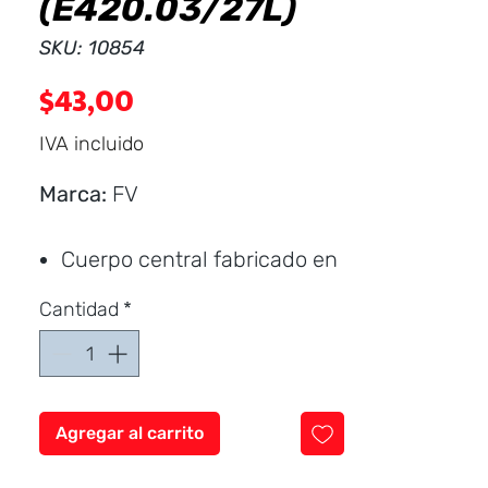
(E420.03/27L)
SKU: 10854
Precio
$43,00
IVA incluido
Marca:
FV
Cuerpo central fabricado en
aleación de cobre y zinc
Cantidad
*
(latón).
Manija fabricada en ABS
cromado.
Pico fabricado en acero
Agregar al carrito
inoxidable (SS 304).