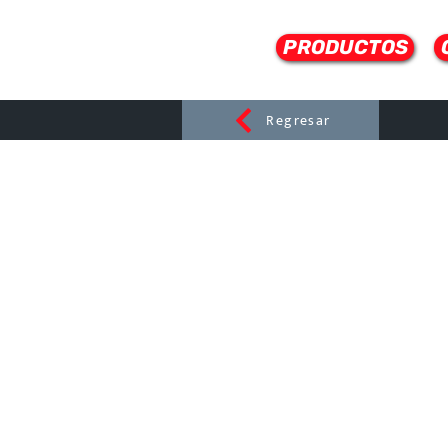
PRODUCTOS
Regresar
CERAMI
C
Dist
r
ibuido