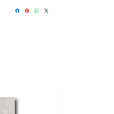
Sistema de cierre de
cartucho cerámico.
Pico giratorio para facilitar
las labores de limpieza.
Incluye aireador para un
chorro más confortable.
Recomendado para uso con
fregaderos de cocina o en
áreas de lavandería.