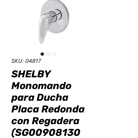
Dist
r
ibuid
SKU: 04817
SHELBY
Monomando
para Ducha
Placa Redonda
con Regadera
(SG00908130