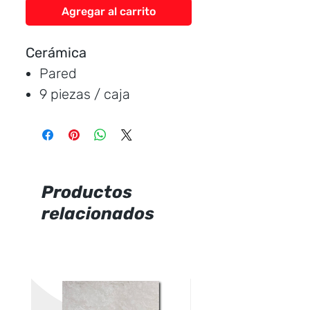
Agregar al carrito
Cerámica
Pared
9 piezas / caja
Medida:
30 * 60 cm.
Cubre:
1.60 metros /
caja
Característica:
satinada
Productos
relacionados
Marca:
Ecuacerámica