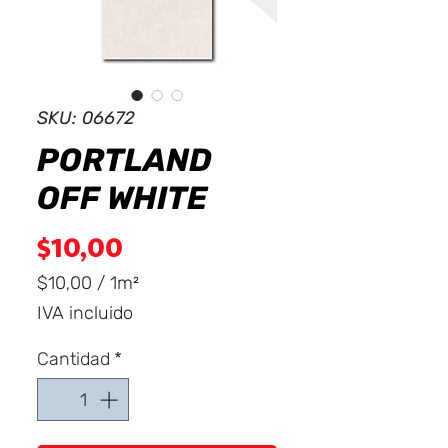
Dist
r
ibuid
SKU: 06672
PORTLAND
OFF WHITE
Precio
$10,00
$10,00
/
1m²
$10,00
IVA incluido
por
1
Cantidad
*
Metro
cuadrado