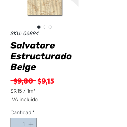
Dist
r
ibuid
SKU: 06894
Salvatore
Estructurado
Beige
Precio
Precio
 $9,80 
$9,15
de
$9,15
/
1m²
$9,15
IVA incluido
oferta
por
1
Cantidad
*
Metro
cuadrado