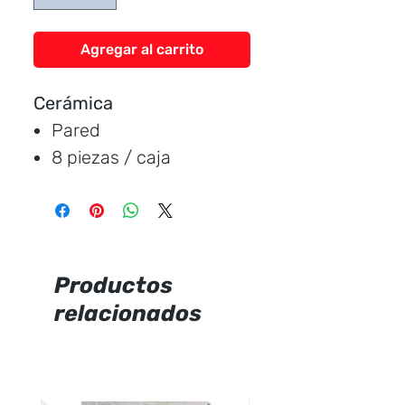
Agregar al carrito
Cerámica
Pared
8 piezas / caja
Medida:
32 * 56 cm.
Cubre:
1.45 metros /
caja
Característica:
brillante
Productos
relacionados
Marca:
Eurocerámica