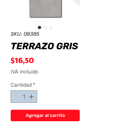
Dist
r
ibuid
SKU: 08385
TERRAZO GRIS
Precio
$16,50
IVA incluido
Cantidad
*
Agregar al carrito