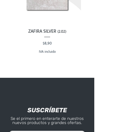
ZAFIRA SILVER (2.02)
Precio
$8,90
IVA incluido
SUSCRÍBETE
Se el primero en enterarte de nuestros
nuevos productos y grandes ofertas.