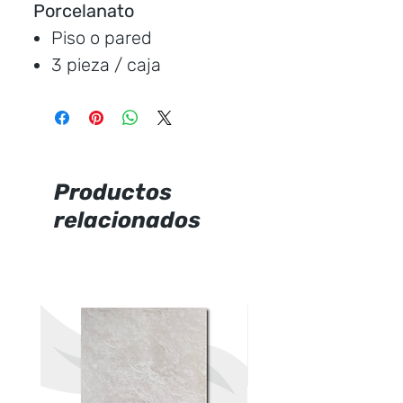
Porcelanato
Piso o pared
3 pieza / caja
Medida:
120 * 60 cm.
Cubre:
2.16 metros /
caja
Característica:
mate
Productos
relacionados
Marca:
Ecuacerámica