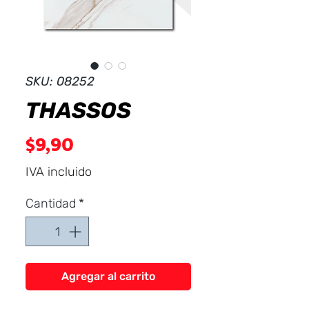
Dist
r
ibuid
SKU: 08252
THASSOS
Precio
$9,90
IVA incluido
Cantidad
*
Agregar al carrito