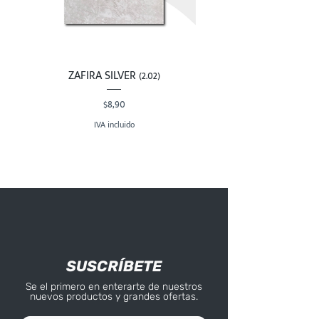
ZAFIRA SILVER (2.02)
Precio
$8,90
IVA incluido
SUSCRÍBETE
Se el primero en enterarte de nuestros
nuevos productos y grandes ofertas.