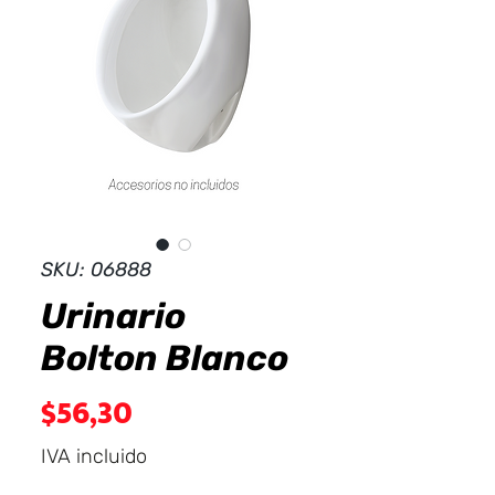
Dist
r
ibuid
SKU: 06888
Urinario
Bolton Blanco
Precio
$56,30
IVA incluido