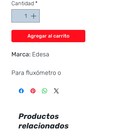
Cantidad
*
Agregar al carrito
Marca:
Edesa
Para fluxómetro o
temporizada
Incluye:
Spud plástico.
Productos
Flange de urinario.
relacionados
Uñeta individual.