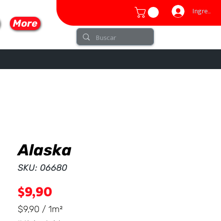
Ingresar
More
Alaska
lo
SKU: 06680
Precio
$9,90
$9,90
/
1m²
$9,90