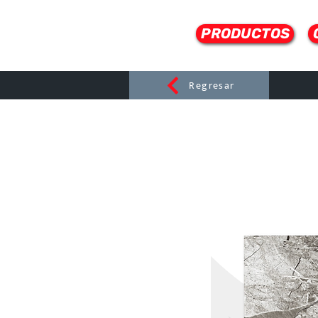
PRODUCTOS
Regresar
CERAMI
C
Dist
r
ibuido