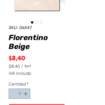
Dist
r
ibuid
SKU: 06547
Florentino
Beige
Precio
$8,40
$8,40
/
1m²
$8,40
IVA incluido
por
1
Cantidad
*
Metro
cuadrado