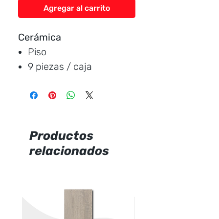
Agregar al carrito
Cerámica
Piso
9 piezas / caja
Medida:
45 * 45 cm.
Cubre:
1.82 metros /
caja
Característica:
brillante
Productos
relacionados
Marca:
Graiman