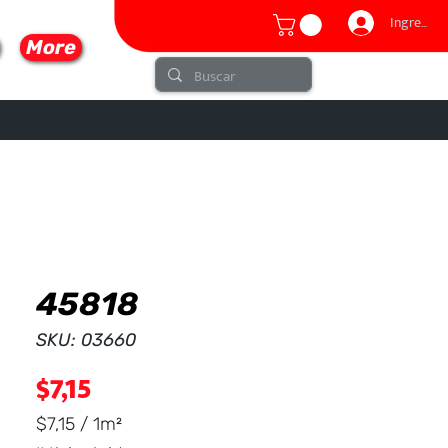
Ingresar
More
45818
lo
SKU: 03660
Precio
$7,15
$7,15
/
1m²
$7,15