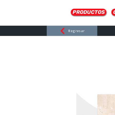
PRODUCTOS
Regresar
CERAMI
C
Dist
r
ibuido