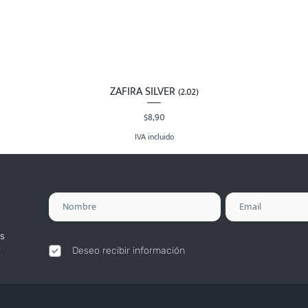
ZAFIRA SILVER (2.02)
Vista rápida
Precio
$8,90
IVA incluido
s
.
Deseo recibir información