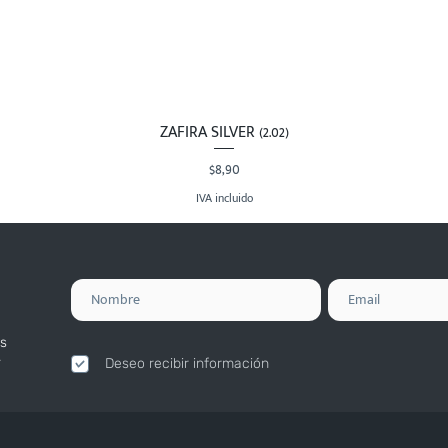
ZAFIRA SILVER (2.02)
Vista rápida
Precio
$8,90
IVA incluido
s
.
Deseo recibir información