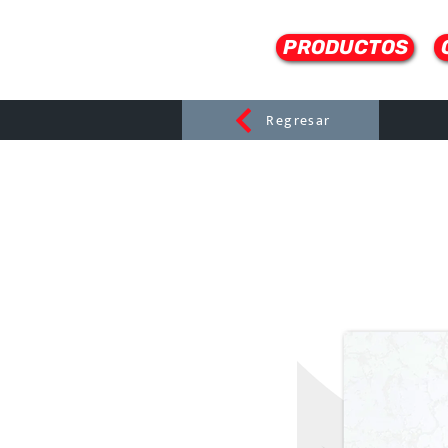
PRODUCTOS
Regresar
CERAMI
C
Dist
r
ibuido