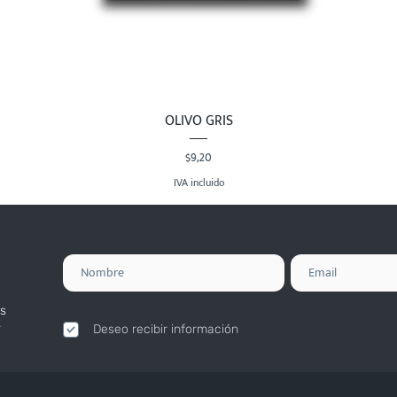
Vista rápida
OLIVO GRIS
Precio
$9,20
IVA incluido
s
.
Deseo recibir información