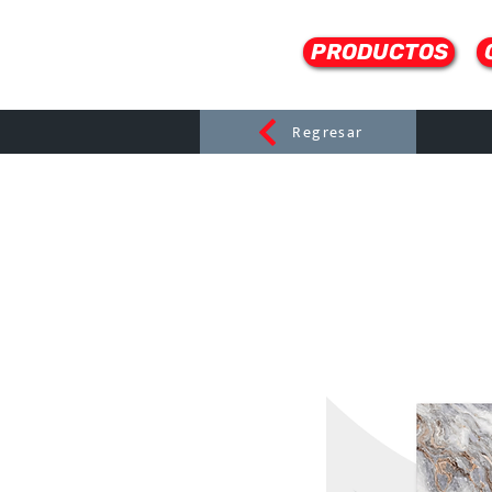
PRODUCTOS
Regresar
CERAMI
C
Dist
r
ibuido