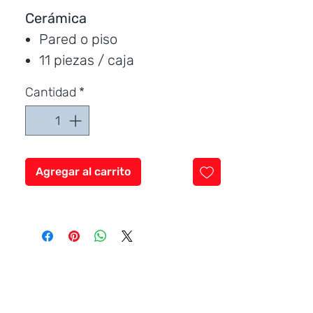
Cerámica
Pared o piso
11 piezas / caja
Medida:
45 * 45 cm.
Cantidad
*
Cubre:
2.29 metros / caja
Característica:
Satinado
antideslizante
Agregar al carrito
Marca:
San Lorenzo