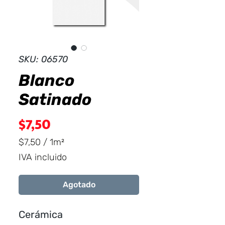
Dist
r
ibuid
SKU: 06570
Blanco
Satinado
Precio
$7,50
$7,50
/
1m²
$7,50
IVA incluido
por
1
Agotado
Metro
cuadrado
Cerámica