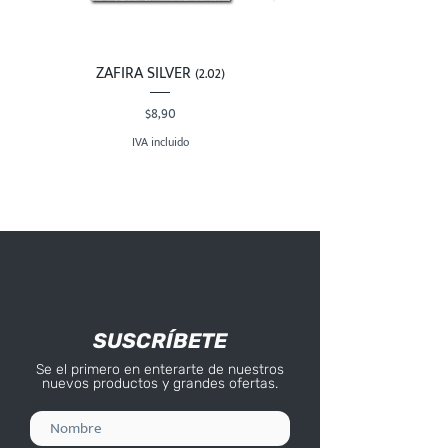
ZAFIRA SILVER (2.02)
Precio
$8,90
IVA incluido
SUSCRÍBETE
Se el primero en enterarte de nuestros
nuevos productos y grandes ofertas.