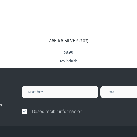
ZAFIRA SILVER (2.02)
Vista rápida
Precio
$8,90
IVA incluido
s
.
Deseo recibir información