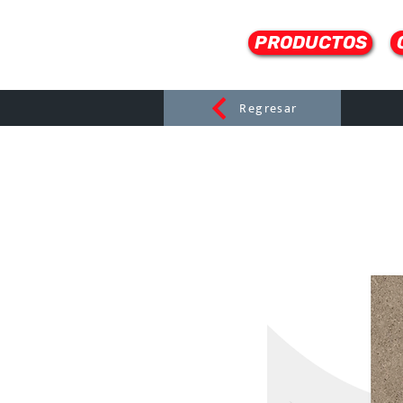
PRODUCTOS
Regresar
CERAMI
C
Dist
r
ibuido