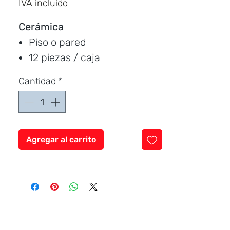
IVA incluido
por
1
Cerámica
Metro
Piso o pared
cuadrado
12 piezas / caja
Medida:
30 * 60 cm.
Cantidad
*
Cubre:
2.16 metros / caja
Característica:
mate
Marca:
Italpisos
Agregar al carrito