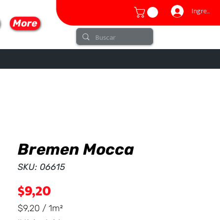
Ingresar
More
Bremen Mocca
lo
SKU: 06615
Precio
$9,20
$9,20
/
1m²
$9,20