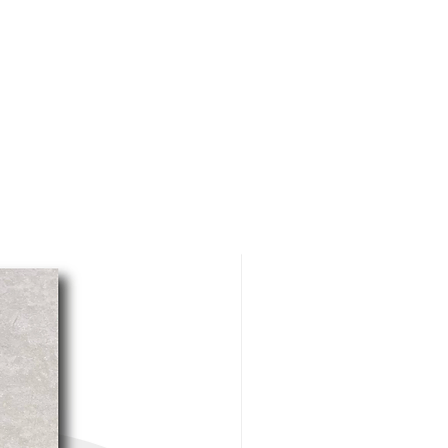
LS también evita el
movimiento de las baldosas
durante el fraguado del
adhesivo y, durante la
instalación, se reduce el
número de correcciones en la
posición de la propia baldosa
cerámica.