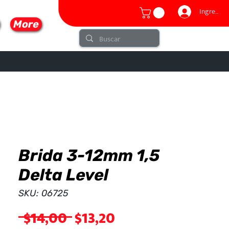
Ingresar
More
Brida 3-12mm 1,5
lo
Delta Level
SKU: 06725
Precio
Precio
 $14,00 
$13,20