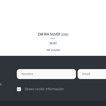
ZAFIRA SILVER (2.02)
Vista rápida
Precio
$8,90
IVA incluido
s
.
Deseo recibir información