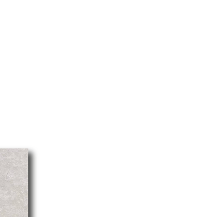
un separador móvil de altas
prestaciones, las HIT-N
pueden aplicar una potencia
máxima de 800 kg en el
momento de separar el
material.
Longitud de corte:
120 cm
Longitud corte
diagonal:
85x85 cm
Altura de corte:
3-15 mm
Espesor Máximo de corte 1
o 2 pasadas:
3-15 mm
Potencia separador:
800 kg
Peso neto:
15,02 kg