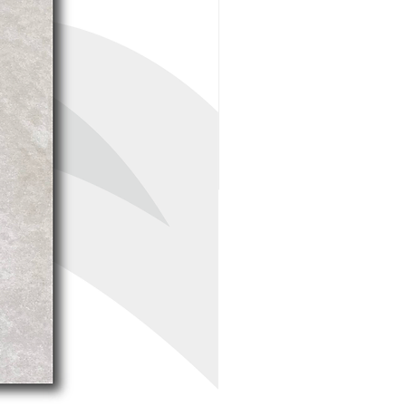
Peso con maleta-
estuche:
16,2 kg
Maleta estuche