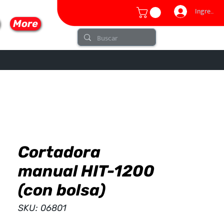
Ingresar
More
Cortadora
lo
manual HIT-1200
(con bolsa)
SKU: 06801