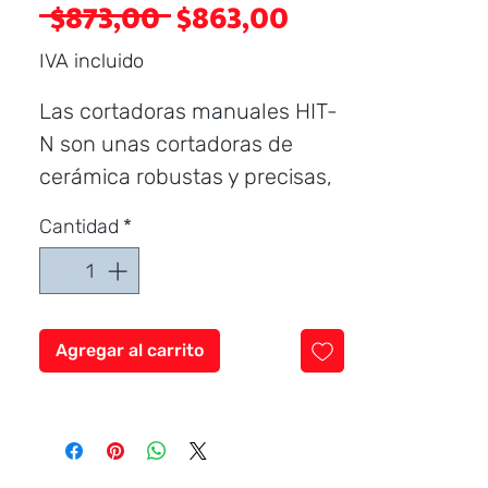
Precio
Precio
 $873,00 
$863,00
de
IVA incluido
oferta
Las cortadoras manuales HIT-
N son unas cortadoras de
cerámica robustas y precisas,
para los trabajos más
Cantidad
*
exigentes en baldosa
cerámica de gran formato.
Las HIT-N son ideales para el
Agregar al carrito
corte PROFESIONAL de todo
tipo de baldosa cerámica
(azulejo, gres esmaltado y gres
porcelánico). Equipadas con