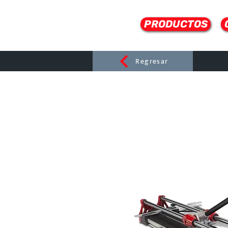
PRODUCTOS
Regresar
CERAMI
C
Dist
r
ibuido