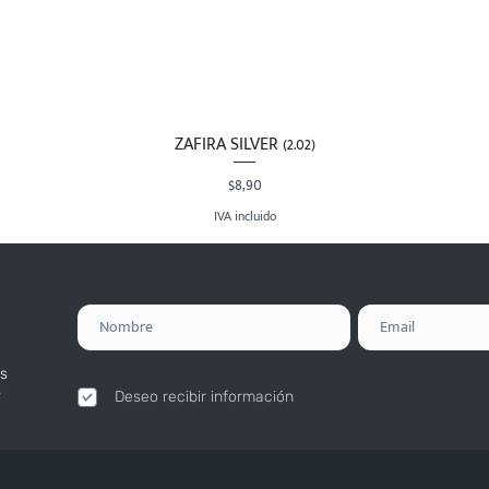
ZAFIRA SILVER (2.02)
Vista rápida
Precio
$8,90
IVA incluido
s
.
Deseo recibir información