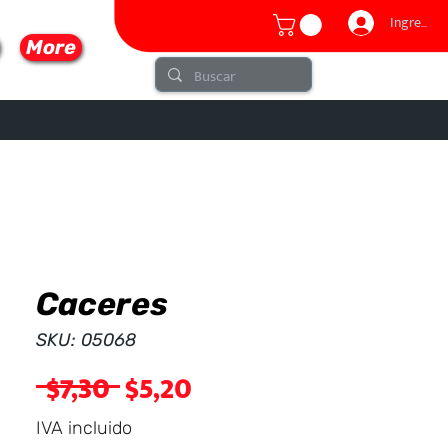
Ingresar
More
Caceres
lo
SKU: 05068
Precio
Precio
 $7,30 
$5,20
de
IVA incluido