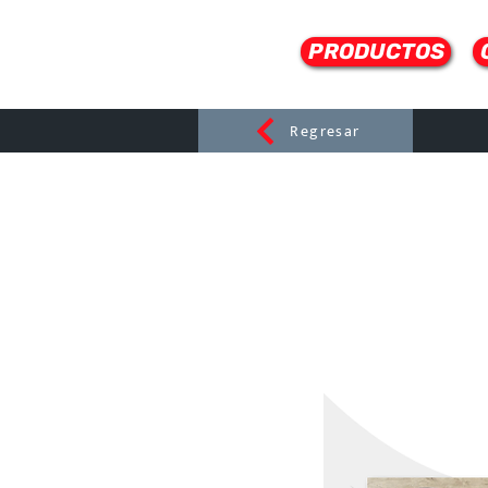
PRODUCTOS
Regresar
CERAMI
C
Dist
r
ibuido