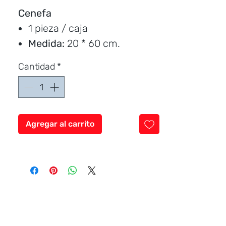
oferta
Cenefa
1 pieza / caja
Medida:
20 * 60 cm.
Instalación:
cocina
Cantidad
*
Marca:
Passarella
Precio por unidad
Agregar al carrito