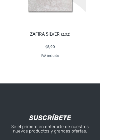
ZAFIRA SILVER (2.02)
Precio
$8,90
IVA incluido
SUSCRÍBETE
Se el primero en enterarte de nuestros
nuevos productos y grandes ofertas.