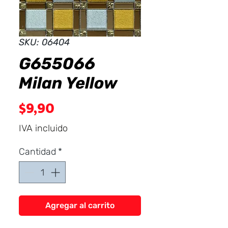
Dist
r
ibuid
SKU: 06404
G655066
Milan Yellow
Precio
$9,90
IVA incluido
Cantidad
*
Agregar al carrito