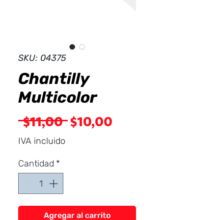
Dist
r
ibuid
SKU: 04375
Chantilly
Multicolor
Precio
Precio
 $11,00 
$10,00
de
IVA incluido
oferta
Cantidad
*
Agregar al carrito