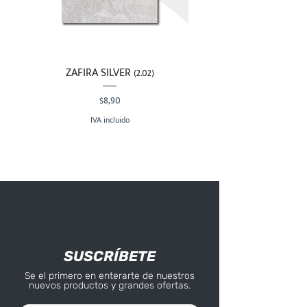
ZAFIRA SILVER (2.02)
Precio
$8,90
IVA incluido
SUSCRÍBETE
Se el primero en enterarte de nuestros
nuevos productos y grandes ofertas.