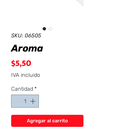
Dist
r
ibuid
SKU: 06505
Aroma
Precio
$5,50
IVA incluido
Cantidad
*
Agregar al carrito