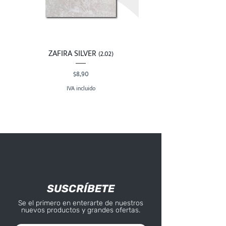
ZAFIRA SILVER (2.02)
Precio
$8,90
IVA incluido
SUSCRÍBETE
Se el primero en enterarte de nuestros
nuevos productos y grandes ofertas.