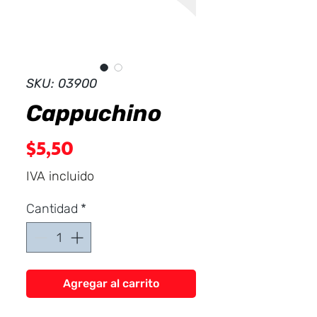
Dist
r
ibuid
SKU: 03900
Cappuchino
Precio
$5,50
IVA incluido
Cantidad
*
Agregar al carrito