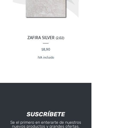
ZAFIRA SILVER (2.02)
Precio
$8,90
IVA incluido
SUSCRÍBETE
Se el primero en enterarte de nuestros
nuevos productos y grandes ofertas.