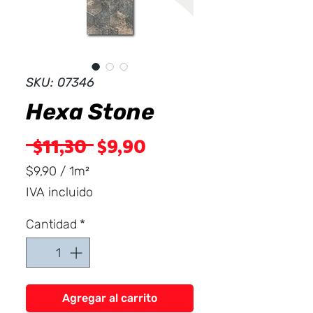
Dist
r
ibuid
SKU: 07346
Hexa Stone
Precio
Precio
 $11,30 
$9,90
de
$9,90
/
1m²
$9,90
IVA incluido
oferta
por
1
Cantidad
*
Metro
cuadrado
Agregar al carrito