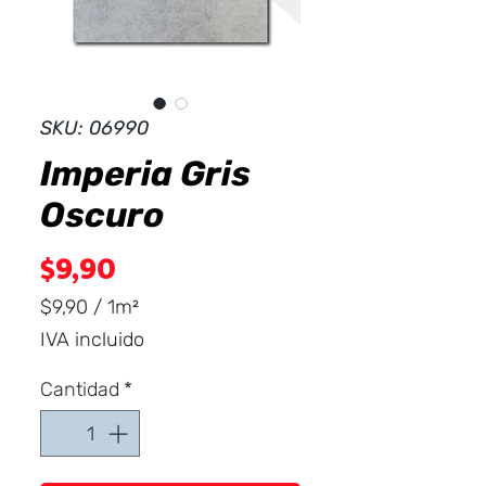
Dist
r
ibuid
SKU: 06990
Imperia Gris
Oscuro
Precio
$9,90
$9,90
/
1m²
$9,90
IVA incluido
por
1
Cantidad
*
Metro
cuadrado