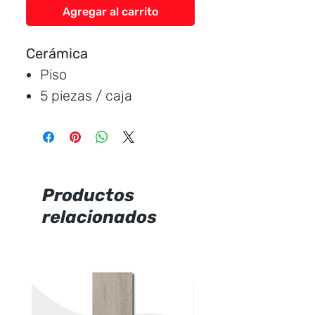
Agregar al carrito
Cerámica
Piso
5 piezas / caja
Medida:
60.5 * 60.5 cm.
Cubre:
1.83 metros /
caja
Característica:
mate
Productos
relacionados
Marca:
Rialto