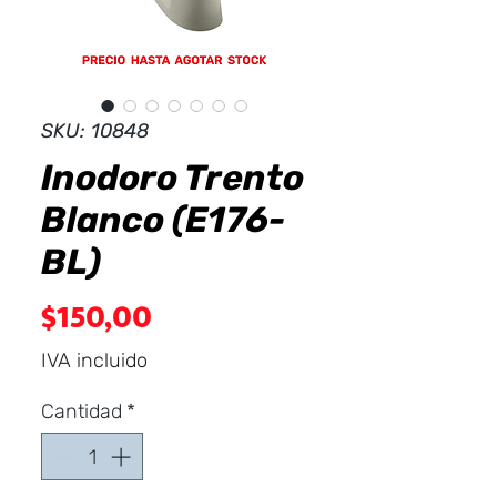
Dist
r
ibuid
SKU: 10848
Inodoro Trento
Blanco (E176-
BL)
Precio
$150,00
IVA incluido
Cantidad
*