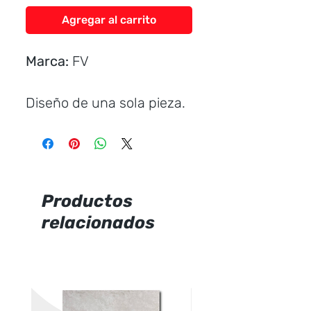
Agregar al carrito
Marca:
FV
Diseño de una sola pieza.
Forma elongda.
Ahorrador de agua.
Consumo por descarga: 6
litros para sólidos y 4,1
Productos
litros para líquidos.
relacionados
Descarga power jet.
Incluye:
Asiento easy clean