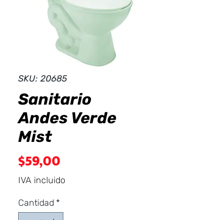
Dist
r
ibuid
SKU: 20685
Sanitario
Andes Verde
Mist
Precio
$59,00
IVA incluido
Cantidad
*