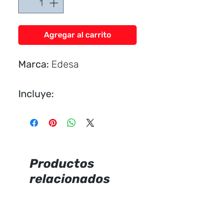
Agregar al carrito
Marca:
Edesa
Incluye:
Asiento Fantasía caída
libre.
Herraje Andes.
Push Button superior.
Productos
relacionados