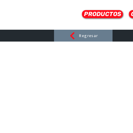
PRODUCTOS
Regresar
CERAMI
C
Dist
r
ibuido