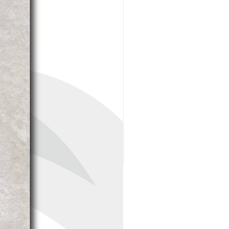
Incluye:
Mangueras flexibles de 60
cm. con conexión a llave
angular FV (E412.20.0.1 DH)
– 2 unidades.