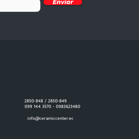
Enviar
2850-848 / 2850-849
099 144 3570 -
0983623480
info@ceramiccenter.ec