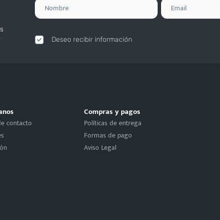
s
.
Deseo recibir información
anos
Compras y pagos
de contacto
Políticas de entrega
es
Formas de pago
ión
Aviso Legal