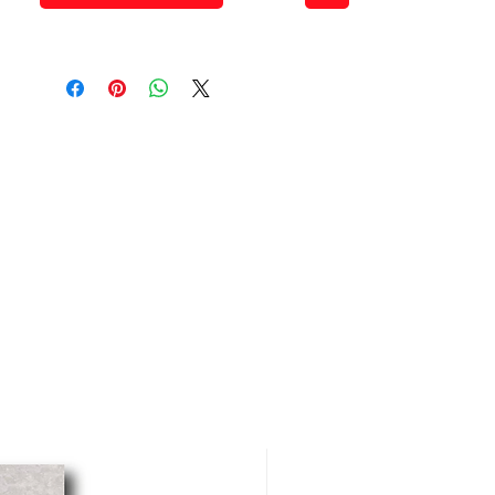
COLORFLEX.
Picos Colorflex son
totalmente intercambiables
con cualquier juego
mezclador.
Sistema de cierre de
cartucho cerámico.
Funcionamiento a través de
un leve movimiento de la
manija.
Recomendado para instalar
en el fregadero o el mesón
de la cocina.
Código repuesto cartucho
cerámico: E181.D6.25.0 DH.