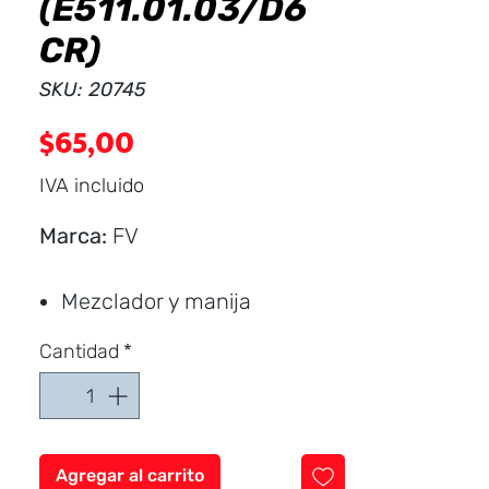
(E511.01.03/D6
CR)
SKU: 20745
Precio
$65,00
IVA incluido
Marca:
FV
Mezclador y manija
fabricados en aleación de
Cantidad
*
cobre y zinc (latón).
Recomendado para usar en
combinación con cualquiera
de los 9 colores de picos
Agregar al carrito