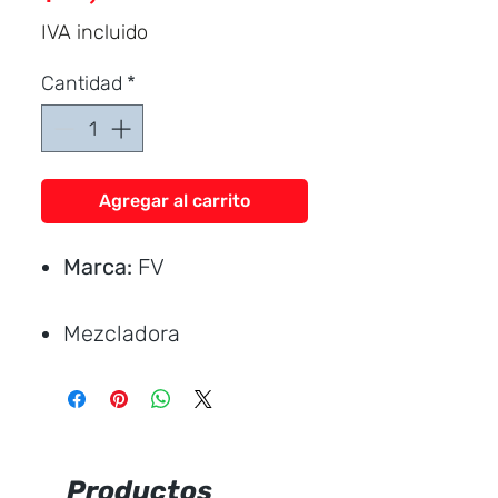
IVA incluido
Cantidad
*
Agregar al carrito
Marca:
FV
Mezcladora
Producto fabricado
íntegramente en
aleación de cobre y zinc
(latón).
Productos