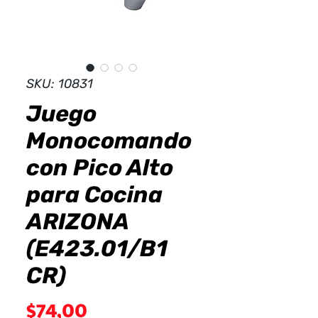
Dist
r
ibuid
SKU: 10831
Juego
Monocomando
con Pico Alto
para Cocina
ARIZONA
(E423.01/B1
CR)
Precio
$74,00