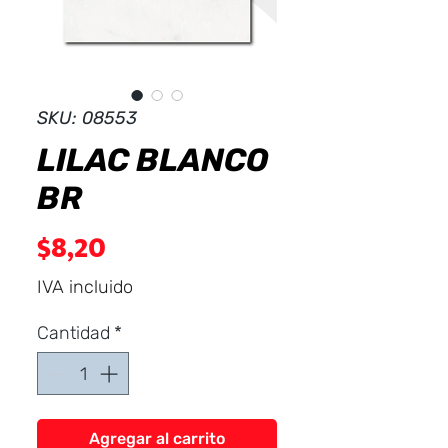
Dist
r
ibuid
SKU: 08553
LILAC BLANCO
BR
Precio
$8,20
IVA incluido
Cantidad
*
Agregar al carrito