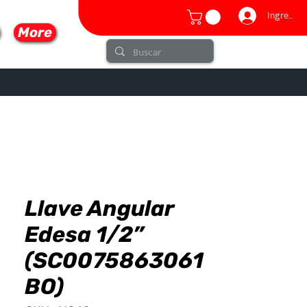
Ingresar
More
Llave Angular
lo
Edesa 1/2”
(SC0075863061
BO)