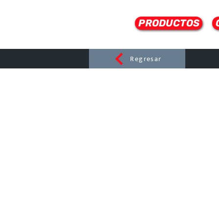
PRODUCTOS
Regresar
CERAMI
C
Dist
r
ibuido