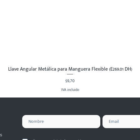
Llave Angular Metálica para Manguera Flexible (E269.01 DH)
Vista rápida
Precio
$9,70
IVA incluido
s
.