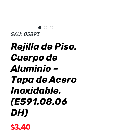
Dist
r
ibuid
SKU: 05893
Rejilla de Piso.
Cuerpo de
Aluminio –
Tapa de Acero
Inoxidable.
(E591.08.06
DH)
Precio
$3,40