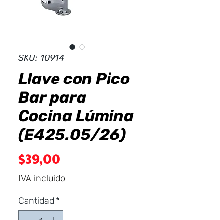
Dist
r
ibuid
SKU: 10914
Llave con Pico
Bar para
Cocina Lúmina
(E425.05/26)
Precio
$39,00
IVA incluido
Cantidad
*