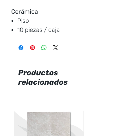
Cerámica
Piso
10 piezas / caja
Medida:
43 * 43 cm.
Cubre:
1,90 metros /
caja
Característica:
satinado
Productos
, maderado.
relacionados
Marca:
Rialto