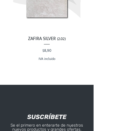
ZAFIRA SILVER (2.02)
Precio
$8,90
IVA incluido
SUSCRÍBETE
Se el primero en enterarte de nuestros
nuevos productos y grandes ofertas.