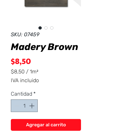
Dist
r
ibuid
SKU: 07459
Madery Brown
Precio
$8,50
$8,50
/
1m²
$8,50
IVA incluido
por
1
Cantidad
*
Metro
cuadrado
Agregar al carrito