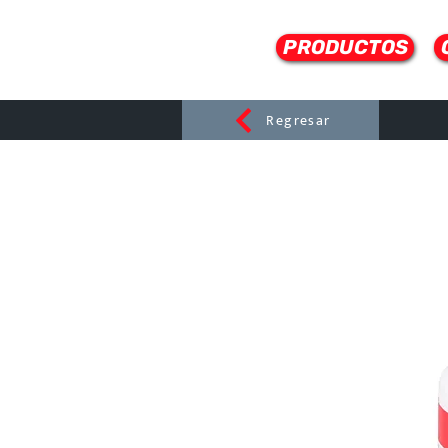
PRODUCTOS
Regresar
CERAMI
C
Dist
r
ibuido