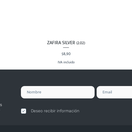
ZAFIRA SILVER (2.02)
Vista rápida
Precio
$8,90
IVA incluido
s
.
Deseo recibir información