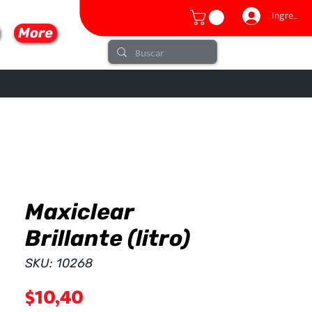
Ingresar
More
Maxiclear
lo
Brillante (litro)
SKU: 10268
Precio
$10,40