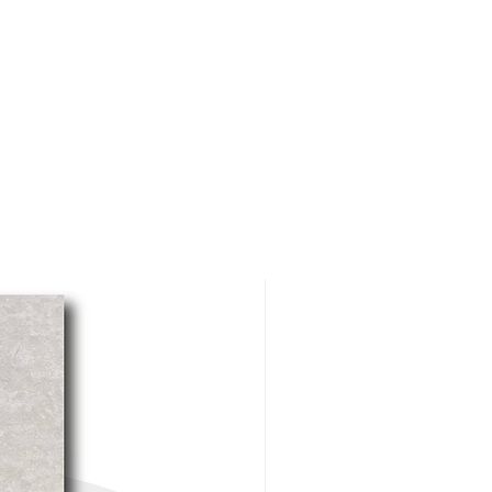
Concreto y prefabricado.
Mampostería de concreto y
arcilla.
Fachaleta.
Piedras naturales porosas.
Revestimientos arcillosos y
tejas.
Mortero.
Adoquines de concreto y
arcilla.
Estuco cementicio.
Concreto coloreado integral
o con ácidos (acid stain).
Ventajas: