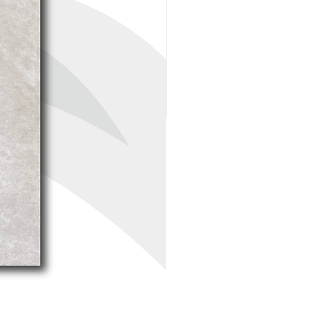
Produce una película
transparente brillante
superficial; resalta el color
de la superficie.
Proteje la superficie contra
agua, polvo, hollín, aceite,
detergente, derrames de
gasolina y ataque químico
ligero.
Aumenta la vida del
concreto y ayuda a proteger
el acero de refuerzo.
Larga protección; alta
resistencia alcalina.
Fácil aplicación con brocha,