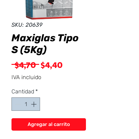
Dist
r
ibuid
SKU: 20639
Maxiglas Tipo
S (5Kg)
Precio
Precio
 $4,70 
$4,40
de
IVA incluido
oferta
Cantidad
*
Agregar al carrito