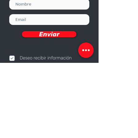
Cumple las normas
ASTM C 270 Tipo S y
ASTM C 387.
Enviar
Deseo recibir información
Nosotros
Sobre nosotros
Responsabilidad Corporativa
Trabaja con nosotros
Contáctanos