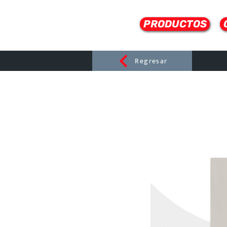
PRODUCTOS
Regresar
CERAMI
C
Dist
r
ibuido