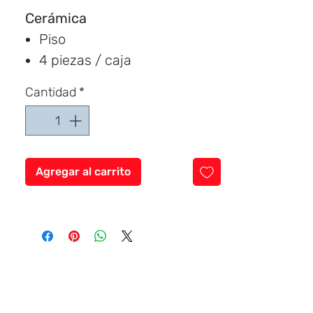
Cerámica
Piso
4 piezas / caja
Medida:
45 * 90 cm.
Cantidad
*
Cubre:
1,69 metros / caja
Característica:
Brillante
Marca:
Rialto
Agregar al carrito