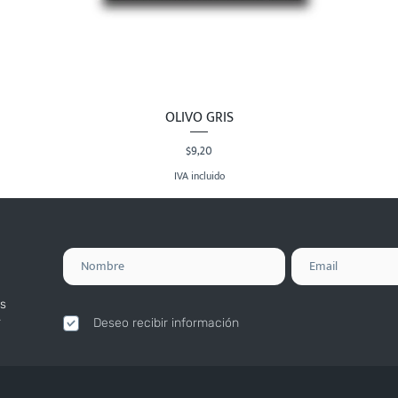
OLIVO GRIS
Vista rápida
Precio
$9,20
IVA incluido
s
.
Deseo recibir información