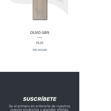
OLIVO GRIS
Precio
$9,20
IVA incluido
SUSCRÍBETE
Se el primero en enterarte de nuestros
nuevos productos y grandes ofertas.