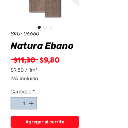
Dist
r
ibuid
SKU: 06660
Natura Ebano
Precio
Precio
 $11,30 
$9,80
de
$9,80
/
1m²
$9,80
IVA incluido
oferta
por
1
Cantidad
*
Metro
cuadrado
Agregar al carrito