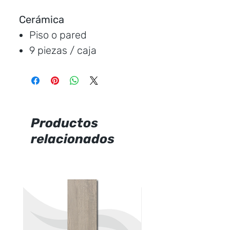
Cerámica
Piso o pared
9 piezas / caja
Medida:
30 * 60 cm.
Cubre:
1.49 metros /
caja
Característica:
mate
Productos
relacionados
Marca:
Graiman