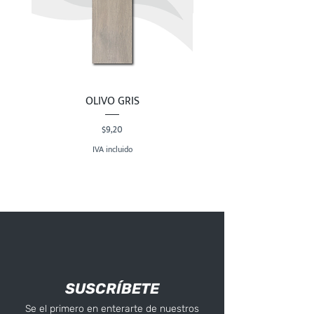
OLIVO GRIS
Precio
$9,20
IVA incluido
SUSCRÍBETE
Se el primero en enterarte de nuestros