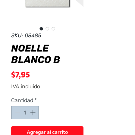
Dist
r
ibuid
SKU: 08485
NOELLE
BLANCO B
Precio
$7,95
IVA incluido
Cantidad
*
Agregar al carrito