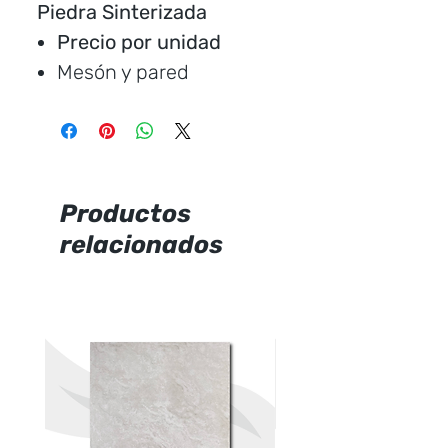
Piedra Sinterizada
Precio por unidad
Mesón y pared
1 pieza / caja
Medida:
240 * 80 cm.
Cubre:
1.92 metros
cuadrados
Productos
Característica:
brillante
relacionados
Marca:
CERAMICCENTER