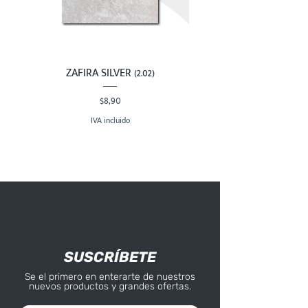
ZAFIRA SILVER (2.02)
Precio
$8,90
IVA incluido
SUSCRÍBETE
Se el primero en enterarte de nuestros
nuevos productos y grandes ofertas.