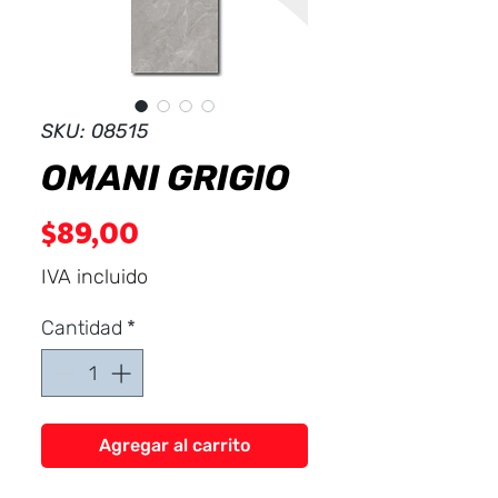
Dist
r
ibuid
SKU: 08515
OMANI GRIGIO
Precio
$89,00
IVA incluido
Cantidad
*
Agregar al carrito